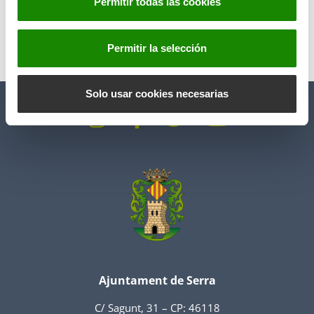
Permitir todas las cookies
e
n
t
Permitir la selección
i
Anterior
Siguiente
m
i
Solo usar cookies necesarias
e
n
t
o
Ajuntament de Serra
C/ Sagunt, 31 – CP: 46118