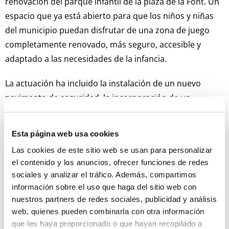
renovación del parque infantil de la plaza de la Font. Un
espacio que ya está abierto para que los niños y niñas
del municipio puedan disfrutar de una zona de juego
completamente renovado, más seguro, accesible y
adaptado a las necesidades de la infancia.
La actuación ha incluido la instalación de un nuevo
pavimento de seguridad, la incorporación de un
multijuego temático inspirado en una torre medieval,
una mecedora y la renovación del mobiliario urbano. Se
Esta página web usa cookies
ha actuado sobre 85 metros cuadrados mejorando así
Las cookies de este sitio web se usan para personalizar
las condiciones de uso de uno de los espacios públicos
el contenido y los anuncios, ofrecer funciones de redes
más frecuentados por las familias de Serra.
sociales y analizar el tráfico. Además, compartimos
información sobre el uso que haga del sitio web con
Las obras han supuesto una inversión de 44.000 euros,
nuestros partners de redes sociales, publicidad y análisis
financiada a través del Plan Abierto de Inversiones de la
web, quienes pueden combinarla con otra información
Diputación de València.
que les haya proporcionado o que hayan recopilado a