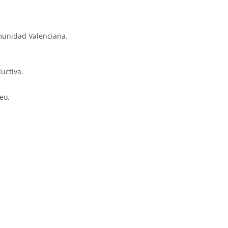
omunidad Valenciana.
uctiva.
eo.