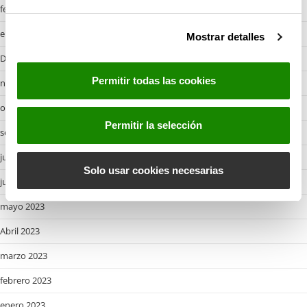
e
febrero 2024
c
enero 2024
Mostrar detalles
o
n
Desembre 2023
s
Permitir todas las cookies
noviembre 2023
e
n
octubre 2023
t
Permitir la selección
septiembre 2023
i
m
julio 2023
i
Solo usar cookies necesarias
junio 2023
e
n
mayo 2023
t
Abril 2023
o
marzo 2023
febrero 2023
enero 2023