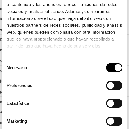
el contenido y los anuncios, ofrecer funciones de redes
marzo 2025
sociales y analizar el tráfico. Además, compartimos
información sobre el uso que haga del sitio web con
febrero 2025
nuestros partners de redes sociales, publicidad y análisis
enero 2025
web, quienes pueden combinarla con otra información
que les haya proporcionado o que hayan recopilado a
Desembre 2024
partir del uso que haya hecho de sus servicios.
noviembre 2024
octubre 2024
S
Necesario
e
septiembre 2024
l
julio 2024
e
Preferencias
c
junio 2024
c
mayo 2024
i
Estadística
ó
Abril 2024
n
Marketing
marzo 2024
d