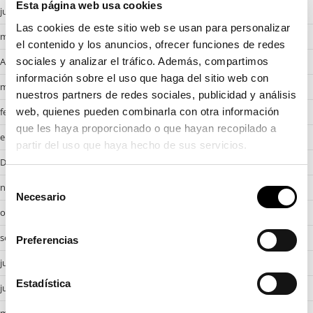
Esta página web usa cookies
junio 2025
Las cookies de este sitio web se usan para personalizar
mayo 2025
el contenido y los anuncios, ofrecer funciones de redes
Abril 2025
sociales y analizar el tráfico. Además, compartimos
información sobre el uso que haga del sitio web con
marzo 2025
nuestros partners de redes sociales, publicidad y análisis
febrero 2025
web, quienes pueden combinarla con otra información
que les haya proporcionado o que hayan recopilado a
enero 2025
partir del uso que haya hecho de sus servicios.
Desembre 2024
S
noviembre 2024
Necesario
e
octubre 2024
l
e
septiembre 2024
Preferencias
c
julio 2024
c
i
Estadística
junio 2024
ó
mayo 2024