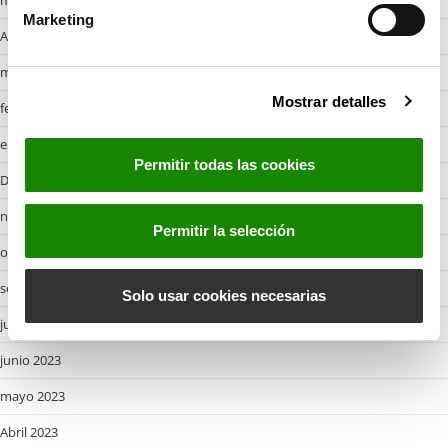
n
Marketing
d
Abril 2024
e
marzo 2024
c
Mostrar detalles
o
febrero 2024
n
enero 2024
s
Permitir todas las cookies
e
Desembre 2023
n
noviembre 2023
t
Permitir la selección
i
octubre 2023
m
septiembre 2023
i
Solo usar cookies necesarias
e
julio 2023
n
junio 2023
t
o
mayo 2023
Abril 2023