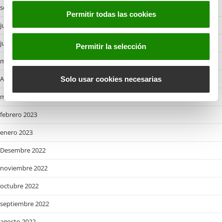
s
septiembre 2023
Permitir todas las cookies
e
julio 2023
n
t
junio 2023
Permitir la selección
i
mayo 2023
m
i
Abril 2023
Solo usar cookies necesarias
e
marzo 2023
n
t
febrero 2023
o
enero 2023
Desembre 2022
noviembre 2022
octubre 2022
septiembre 2022
agosto 2022