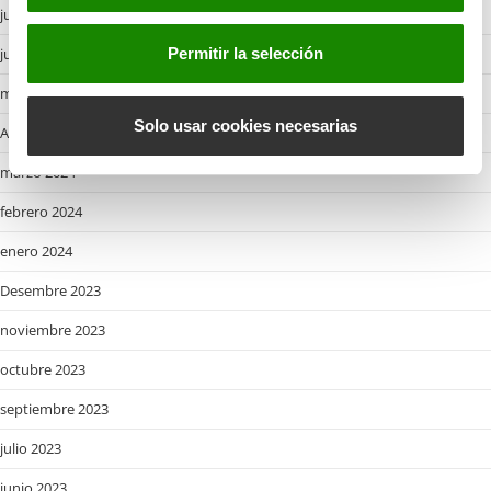
julio 2024
n
t
junio 2024
Permitir la selección
i
mayo 2024
m
i
Solo usar cookies necesarias
Abril 2024
e
marzo 2024
n
t
febrero 2024
o
enero 2024
Desembre 2023
noviembre 2023
octubre 2023
septiembre 2023
julio 2023
junio 2023