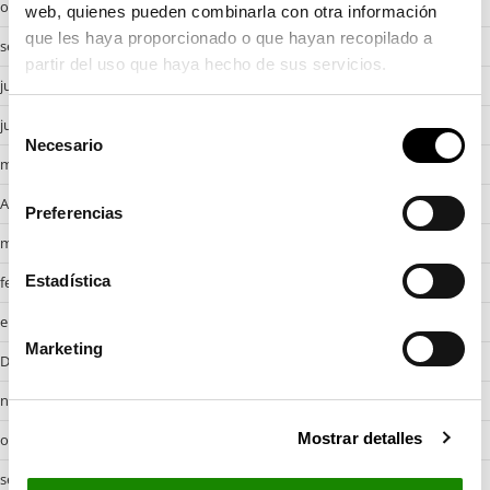
octubre 2024
web, quienes pueden combinarla con otra información
que les haya proporcionado o que hayan recopilado a
septiembre 2024
partir del uso que haya hecho de sus servicios.
julio 2024
S
junio 2024
Necesario
e
mayo 2024
l
e
Abril 2024
Preferencias
c
marzo 2024
c
i
Estadística
febrero 2024
ó
enero 2024
n
Marketing
d
Desembre 2023
e
noviembre 2023
c
Mostrar detalles
o
octubre 2023
n
septiembre 2023