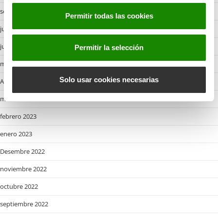
s
septiembre 2023
Permitir todas las cookies
e
julio 2023
n
t
junio 2023
Permitir la selección
i
mayo 2023
m
i
Solo usar cookies necesarias
Abril 2023
e
marzo 2023
n
t
febrero 2023
o
enero 2023
Desembre 2022
noviembre 2022
octubre 2022
septiembre 2022