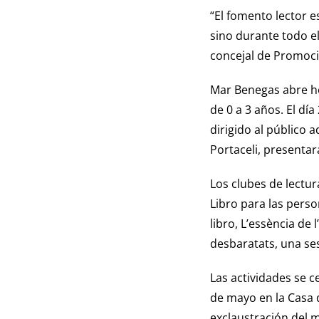
“El fomento lector 
sino durante todo e
concejal de Promoci
Mar Benegas abre ho
de 0 a 3 años. El dí
dirigido al público a
Portaceli, presentar
Los clubes de lectura
Libro para las pers
libro, L’essència de 
desbaratats, una se
Las actividades se ce
de mayo en la Casa d
exclaustración del 