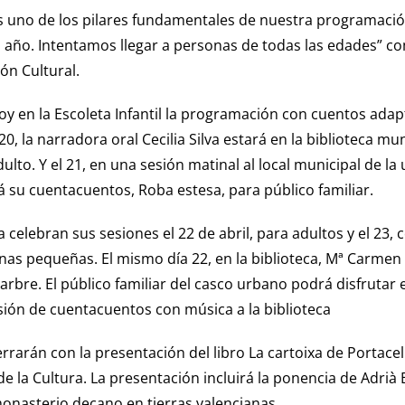
es uno de los pilares fundamentales de nuestra programación
l año. Intentamos llegar a personas de todas las edades” c
ón Cultural.
y en la Escoleta Infantil la programación con cuentos adap
a 20, la narradora oral Cecilia Silva estará en la biblioteca 
dulto. Y el 21, en una sesión matinal al local municipal de l
á su cuentacuentos, Roba estesa, para público familiar.
 celebran sus sesiones el 22 de abril, para adultos y el 23, 
onas pequeñas. El mismo día 22, en la biblioteca, Mª Carmen
l’arbre. El público familiar del casco urbano podrá disfrutar
sión de cuentacuentos con música a la biblioteca
rrarán con la presentación del libro La cartoixa de Portaceli
e la Cultura. La presentación incluirá la ponencia de Adrià
monasterio decano en tierras valencianas.