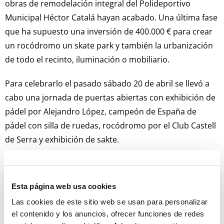
obras de remodelación integral del Polideportivo
Municipal Héctor Catalá hayan acabado. Una última fase
que ha supuesto una inversión de 400.000 € para crear
un rocódromo un skate park y también la urbanización
de todo el recinto, iluminación o mobiliario.
Para celebrarlo el pasado sábado 20 de abril se llevó a
cabo una jornada de puertas abiertas con exhibición de
pádel por Alejandro López, campeón de España de
pádel con silla de ruedas, rocódromo por el Club Castell
de Serra y exhibición de sakte.
Además, en estos últimos años el proyecto global, de un
millón de euros, ha mejorado los accesos y adaptado la
Esta página web usa cookies
pista de frontenis en una primera fase; se ha creado el
Las cookies de este sitio web se usan para personalizar
campo de fútbol 8 de césped artificial en la segunda y
el contenido y los anuncios, ofrecer funciones de redes
dos pistas de pádel, una zona de entrenamiento y otra