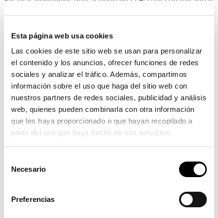
los más pequeños que acuden en la Escuela de Verano y
conciertos didácticos y cursos de música de cámara.
“Continuamos apostando por la música y la cultura con
Esta página web usa cookies
un festival que quiere ser un referente de la música de
Las cookies de este sitio web se usan para personalizar
cámara” manifiesta la alcaldesa de Serra, Alicia Tusón.
el contenido y los anuncios, ofrecer funciones de redes
Además, el concejal de Promoción Cultural, Borja
sociales y analizar el tráfico. Además, compartimos
Martínez, manifiesta que “los conciertos quieren llegar a
información sobre el uso que haga del sitio web con
todos los públicos. Tenemos una programación muy
nuestros partners de redes sociales, publicidad y análisis
variada sin dejar de lado la esencia educativa del
web, quienes pueden combinarla con otra información
que les haya proporcionado o que hayan recopilado a
festival.” “En el festival participan artistas de primera
partir del uso que haya hecho de sus servicios.
línea mundial. Un hecho que avala su trayectoria
internacional” comenta Salvador Bolón, director
S
artístico. Junto a Sjaan Oomen también actuará Santa
Necesario
e
Vizine, Georgi Anichenko, Anastasya Terenkova o
l
Bendicte Palco que compartirán escenario con Olatz
e
Preferencias
Ruiz de Gordejuela, Paco Varoch, Joan Enric Lluna, Ander
c
c