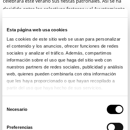
celebrará este verano sus fiestas patronales. Así se ha
decidido entre los colectivos festeros y el Ayuntamiento
de Serra después de varias reuniones que se han
celebrado durante las últimas semanas.
Esta página web usa cookies
La decisión ha sido tomada por consenso entre
Las cookies de este sitio web se usan para personalizar
el contenido y los anuncios, ofrecer funciones de redes
clavarios y clavariesas de Sant Josep, Mare de Déu dels
sociales y analizar el tráfico. Además, compartimos
Àngels, Sant Roc, peñas taurinas, parroquia y
información sobre el uso que haga del sitio web con
ayuntamiento ante la imposibilidad de celebrar todos
nuestros partners de redes sociales, publicidad y análisis
los actos con normalidad. De esta manera, se tendrá
web, quienes pueden combinarla con otra información
que esperar hasta el próximo verano para poder
que les haya proporcionado o que hayan recopilado a
celebrar las tradicionales fiestas patronales.
partir del uso que haya hecho de sus servicios.
“Habrá que hacer un esfuerzo más para que el año que
S
viene todas y todos podamos celebrarlas como toca”
Necesario
e
manifiesta la alcaldesa, Alicia Tusón. “Sí que tendremos
l
e
una programación lúdico cultural intensa con todas las
Preferencias