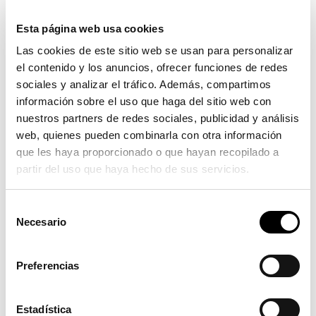
los concursos “queremos fomentar el consumo de
nuestros establecimientos que ofrecen calidad y
Esta página web usa cookies
proximidad. Al mismo tiempo queremos dar a conocer y
Las cookies de este sitio web se usan para personalizar
recuperar la olla amb carabassa, plato tradicional de la
el contenido y los anuncios, ofrecer funciones de redes
gastronomía de Serra”, manifiesta la alcaldesa, Alicia
sociales y analizar el tráfico. Además, compartimos
información sobre el uso que haga del sitio web con
Tusón.
nuestros partners de redes sociales, publicidad y análisis
De esta manera y durante dos fines de semana, los
web, quienes pueden combinarla con otra información
comercios y restaurantes ofrecerán productos donde la
que les haya proporcionado o que hayan recopilado a
calabaza será la protagonista. Los comercios que
partir del uso que haya hecho de sus servicios.
participan son Horno San Joaquín y Carnes Aliaga. A
ellos, se suman siete bares y restaurantes que ofrecerán
S
Necesario
diferentes platos o menús con calabaza: Restaurante
e
l
Casa Granero, Restaurante Chaparral, Bar restaurante
e
Descanso, Restaurante la Garrofera, Bar Polideportivo y
Preferencias
c
Cervecería Porta Coeli.
c
El 30 de octubre se celebrará la III edición del Concurso
i
Estadística