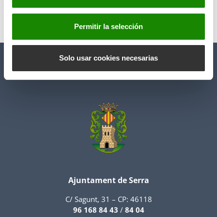
n
t
Permitir la selección
Anterior
Siguiente
i
m
i
Solo usar cookies necesarias
e
n
t
o
Ajuntament de Serra
C/ Sagunt, 31 – CP: 46118
96 168 84 43
/
84 04