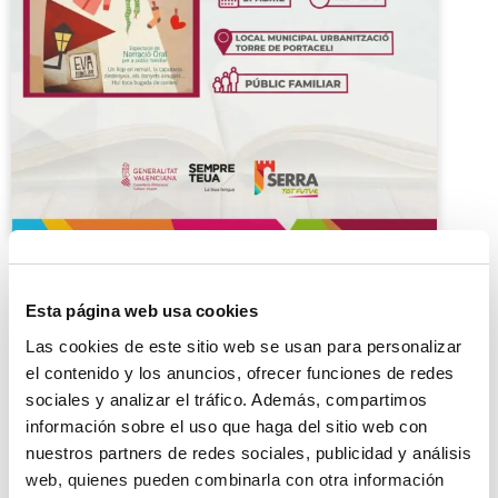
Esta página web usa cookies
Las cookies de este sitio web se usan para personalizar
el contenido y los anuncios, ofrecer funciones de redes
sociales y analizar el tráfico. Además, compartimos
Roba estesa con Eva Andújar
información sobre el uso que haga del sitio web con
nuestros partners de redes sociales, publicidad y análisis
21/04/2024
web, quienes pueden combinarla con otra información
Local municipal urbanización Torre de Portaceli