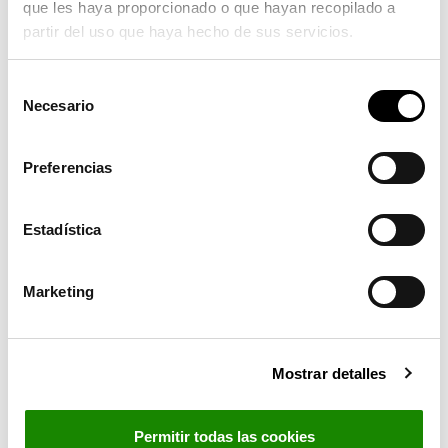
que les haya proporcionado o que hayan recopilado a
11:30 horas
partir del uso que haya hecho de sus servicios.
Cuentacuentos
S
Necesario
Narraciones para público familiar
e
l
Entrada gratuita hasta completar aforo.
e
Preferencias
c
Actividades dia Internacional del Libro.
c
i
Estadística
ó
n
Marketing
d
e
c
Mostrar detalles
o
n
s
Permitir todas las cookies
e