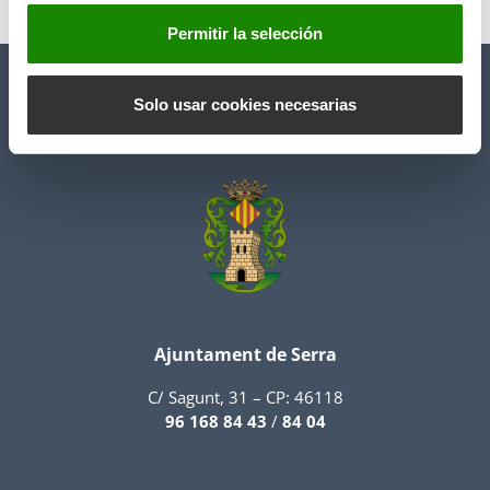
Anterior
Siguiente
t
Permitir la selección
i
m
i
Solo usar cookies necesarias
e
n
t
o
Ajuntament de Serra
C/ Sagunt, 31 – CP: 46118
96 168 84 43
/
84 04