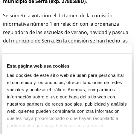
municipio de Serra (exp. 2780588D).
Se somete a votación el dictamen de la comisión
informativa número 1 en relación con la ordenanza
reguladora de las escuelas de verano, navidad y pascua
del municipio de Serra. En la comisión se han hecho las
aportaciones de los diferentes grupos políticos.
La ordenanza se someterá a información pública y
audiencia de las personas interesadas durante 30 días
Esta página web usa cookies
para que puedan presentar reclamaciones o
Las cookies de este sitio web se usan para personalizar
sugerencias. Se publicará en el BOP, tablón de anuncios
el contenido y los anuncios, ofrecer funciones de redes
sociales y analizar el tráfico. Además, compartimos
del ayuntamiento y web municipal.
información sobre el uso que haga del sitio web con
nuestros partners de redes sociales, publicidad y análisis
De no presentarse reclamaciones se entenderá
web, quienes pueden combinarla con otra información
aprobada definitivamente la ordenanza y el texto de la
que les haya proporcionado o que hayan recopilado a
misma se publicará al BOP y al tablón de anuncios.
partir del uso que haya hecho de sus servicios.