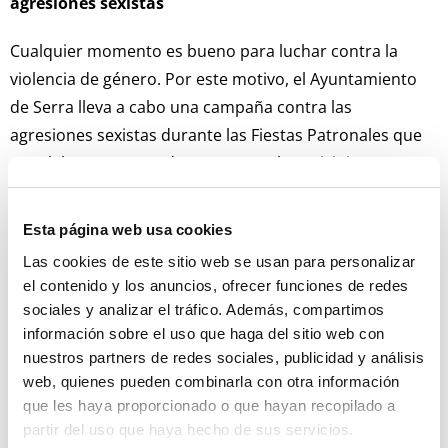
agresiones sexistas
Cualquier momento es bueno para luchar contra la
violencia de género. Por este motivo, el Ayuntamiento
de Serra lleva a cabo una campaña contra las
agresiones sexistas durante las Fiestas Patronales que
se celebran como cada verano en el municipio.
La acción consiste en el reparto de vasos reutilizables
Esta página web usa cookies
con la leyenda “Por unas fiestas libres de agresiones
Las cookies de este sitio web se usan para personalizar
sexistas. No es no.” Unos vasos que las diferentes
el contenido y los anuncios, ofrecer funciones de redes
clavarías y colectivos festivos repartirán en las verbenas
sociales y analizar el tráfico. Además, compartimos
y discomóviles. Precisamente, el viernes 21, en el acto de
información sobre el uso que haga del sitio web con
apertura de las Fiestas Patronales y en la posterior
nuestros partners de redes sociales, publicidad y análisis
verbena organizada por el Ayuntamiento ya se
web, quienes pueden combinarla con otra información
empezaron a repartir.
que les haya proporcionado o que hayan recopilado a
partir del uso que haya hecho de sus servicios.