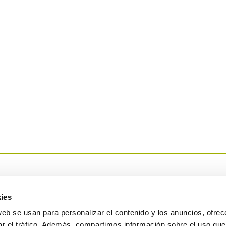
ies
web se usan para personalizar el contenido y los anuncios, ofrec
ar el tráfico. Además, compartimos información sobre el uso que