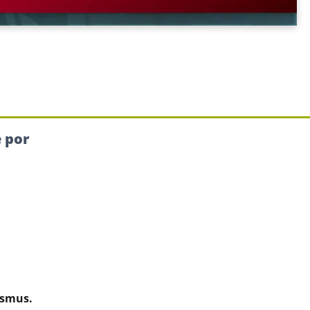
e por
asmus.