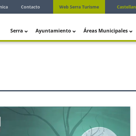
nica
Contacto
Web Serra Turisme
Castella
Serra
Ayuntamiento
Áreas Municipales