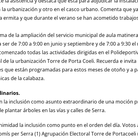
e la asistencia y destaca que está para adjudicar la instal
n la urbanización y otro en el casco urbano. Comenta que y
la ermita y que durante el verano se han acometido trabajo
rma de la ampliación del servicio municipal de aula matinera
 ser de 7:00 a 9:00 en junio y septiembre y de 7:00 a 9:30 e
omenzado todas las actividades dirigidas en el Polideportiv
al de la urbanización Torre de Porta Coeli. Recuerda e invita 
les que están programadas para estos meses de otoño y a par
cas de la calabaza.
dinarios.
n la inclusión como asunto extraordinario de una moción 
e plantar árboles en las vías y calles de Serra.
imidad la inclusión como punto en el orden del día. Votos 
s per Serra (1) Agrupación Electoral Torre de Portacoeli (2