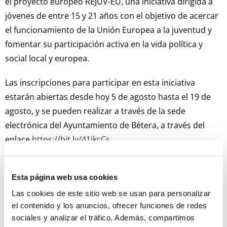
el proyecto europeo REJUV-EU, una iniciativa dirigida a
jóvenes de entre 15 y 21 años con el objetivo de acercar
el funcionamiento de la Unión Europea a la juventud y
fomentar su participación activa en la vida política y
social local y europea.
Las inscripciones para participar en esta iniciativa
estarán abiertas desde hoy 5 de agosto hasta el 19 de
agosto, y se pueden realizar a través de la sede
electrónica del Ayuntamiento de Bétera, a través del
enlace
https://bit.ly/41jkcCs
Bajo la coordinación del Ayuntamiento de Bétera —en
quien recae la encomienda de gestión— el proyecto
Esta página web usa cookies
contempla la realización de varias actividades
Las cookies de este sitio web se usan para personalizar
formativas y participativas que culminarán con un viaje
el contenido y los anuncios, ofrecer funciones de redes
sociales y analizar el tráfico. Además, compartimos
en Bruselas para 30 jóvenes, previsiblemente a finales