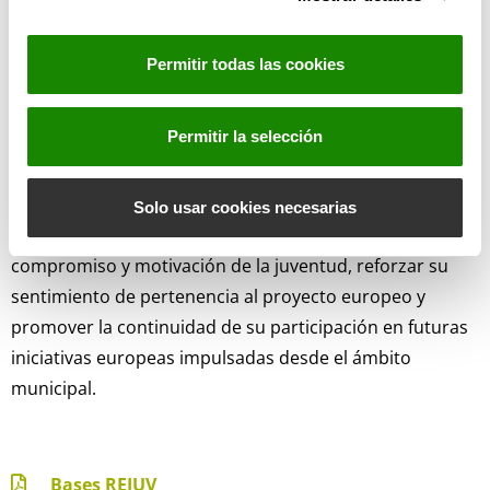
n
que viajarán a Bruselas.
s
• 4.ª actividad en Bruselas: Experiencia inmersiva y
Permitir todas las cookies
e
formativa en las principales instituciones europeas
n
(Parlamento Europeo, etc.), con talleres, debates y
t
Permitir la selección
actividades de educación no formal dirigidas a reforzar
i
m
competencias personales, sociales y profesionales.
i
Solo usar cookies necesarias
e
Con este programa se pretende reconocer el
n
compromiso y motivación de la juventud, reforzar su
t
sentimiento de pertenencia al proyecto europeo y
o
promover la continuidad de su participación en futuras
iniciativas europeas impulsadas desde el ámbito
municipal.
Bases REJUV