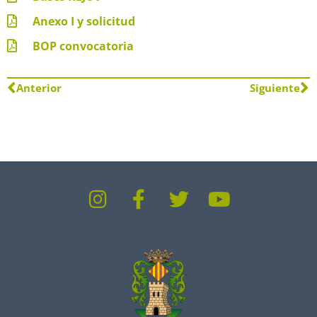
Anexo I y solicitud
BOP convocatoria
Anterior
Siguiente