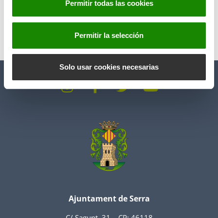
Permitir todas las cookies
e
n
t
Permitir la selección
i
Anterior
Siguiente
m
i
Solo usar cookies necesarias
e
n
t
o
Ajuntament de Serra
C/ Sagunt, 31 – CP: 46118