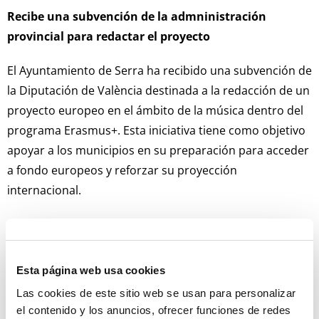
Recibe una subvención de la admninistración
provincial para redactar el proyecto
El Ayuntamiento de Serra ha recibido una subvención de
la Diputación de València destinada a la redacción de un
proyecto europeo en el ámbito de la música dentro del
programa Erasmus+. Esta iniciativa tiene como objetivo
apoyar a los municipios en su preparación para acceder
a fondo europeos y reforzar su proyección
internacional.
Gracias a este apoyo, el consistorio avanzará en la
elaboración de una propuesta orientada a poner en
valor el patrimonio cultural local, fomentar la
Esta página web usa cookies
colaboración con otros territorios europeos y generar
Las cookies de este sitio web se usan para personalizar
nuevas oportunidades de futuro. El proyecto se
el contenido y los anuncios, ofrecer funciones de redes