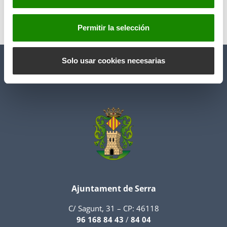
n
t
Permitir la selección
Anterior
Siguiente
i
m
i
Solo usar cookies necesarias
e
n
t
o
Ajuntament de Serra
C/ Sagunt, 31 – CP: 46118
96 168 84 43
/
84 04